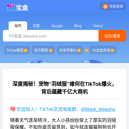
导航菜单
站内
百度
Google
Bing
Yahoo
站内搜索
TikTok教程
账号教程
共享苹果ID
TK宝盒商城
深度揭秘！宠物“羽绒服”缘何在TikTok爆火，
背后蕴藏千亿大商机
欢迎加入！TikTok交流电报群：
@tiktok_tkbaohe
随着天气逐渐转冷，大人小孩纷纷穿上了厚实的羽绒
服保暖。不知你是否留意到，如今就连猫猫狗狗也开