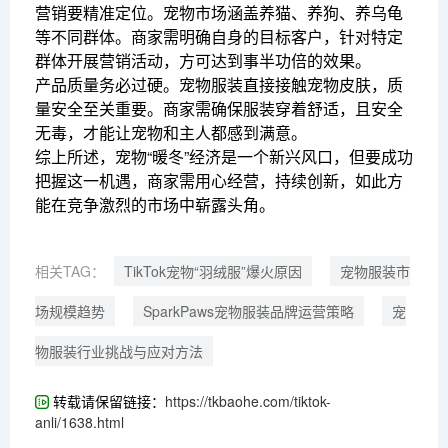
营销要精准定位。宠物市场涵盖养猫、养狗、养乌龟
等不同群体。商家需明确自身的目标客户，针对特定
群体开展营销活动，方可达到事半功倍的效果。
产品质量务必过硬。宠物服装直接接触宠物皮肤，质
量安全至关重要。商家需确保服装穿着舒适，且安全
无毒，才能让宠物和主人都感到满意。
综上所述，宠物“暖冬”经济是一个新兴风口，但要成功
把握这一机遇，商家需用心经营，持续创新，如此方
能在竞争激烈的市场中崭露头角。
相关TAG：
TikTok宠物“羽绒服”爆火原因
宠物服装市
场规模趋势
SparkPaws宠物服装品牌运营策略
宠
物服装行业挑战与应对方法
转载请保留链接：
https://tkbaohe.com/tiktok-
anli/1638.html