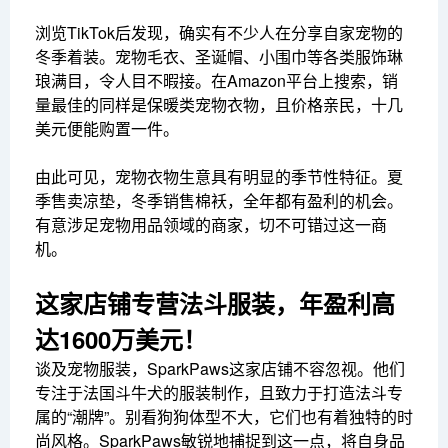
浏览TikTok后发现，确实有不少人在分享自家宠物的
冬季着装。宠物毛衣、圣诞帽、小围巾等各类服饰琳
琅满目，令人目不暇接。在Amazon平台上搜索，销
量最佳的同样是保暖类宠物衣物，且价格亲民，十几
美元便能购置一件。
由此可见，宠物衣物生意具有明显的季节性特征。夏
季售卖凉垫，冬季销售棉袄，全年都有盈利的机会。
有意涉足宠物用品领域的商家，切不可错过这一商
机。
这家店铺专营法斗服装，年盈利高
达1600万美元！
谈及宠物服装，SparkPaws这家店铺不容忽视。他们
专注于法国斗牛犬的服装制作，且致力于打造法斗专
属的“潮牌”。别看狗狗体型不大，它们也有着独特的时
尚风格。SparkPaws敏锐地捕捉到这一点，将自身品