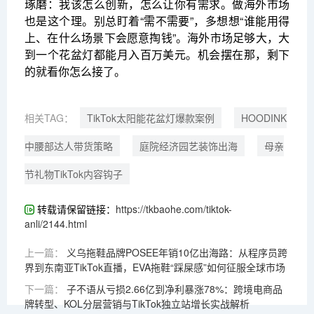
琢磨：我该怎么创新，怎么让你有需求。做海外市场
也是这个理。别总盯着“需不需要”，多想想“谁能用得
上、在什么场景下会愿意掏钱”。海外市场足够大，大
到一个花盆灯都能月入百万美元。机会摆在那，剩下
的就看你怎么接了。
相关TAG：
TikTok太阳能花盆灯爆款案例
HOODINK
中腰部达人带货策略
庭院经济园艺装饰出海
母亲
节礼物TikTok内容钩子
转载请保留链接：
https://tkbaohe.com/tiktok-
anli/2144.html
上一篇：
义乌拖鞋品牌POSEE年销10亿出海路：从程序员跨
界到东南亚TikTok直播，EVA拖鞋“踩屎感”如何征服全球市场
下一篇：
子不语从亏损2.66亿到净利暴涨78%：跨境电商品
牌转型、KOL分层营销与TikTok独立站增长实战解析