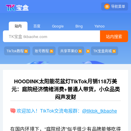
导航菜单
站内
百度
Google
Bing
Yahoo
站内搜索
TikTok教程
账号教程
共享苹果ID
TK宝盒商城
HOODINK太阳能花盆灯TikTok月销118万美
元：庭院经济情绪消费+普通人带货，小众品类
闷声发财
欢迎加入！TikTok交流电报群：
@tiktok_tkbaohe
在国内环境下，“庭院经济”似乎很少有品牌能够吃得