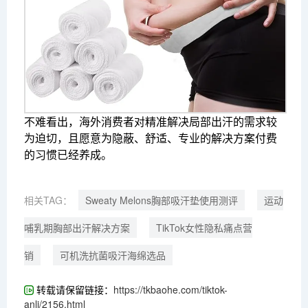
不难看出，海外消费者对精准解决局部出汗的需求较
为迫切，且愿意为隐蔽、舒适、专业的解决方案付费
的习惯已经养成。
相关TAG：
Sweaty Melons胸部吸汗垫使用测评
运动
哺乳期胸部出汗解决方案
TikTok女性隐私痛点营
销
可机洗抗菌吸汗海绵选品
转载请保留链接：
https://tkbaohe.com/tiktok-
anli/2156.html