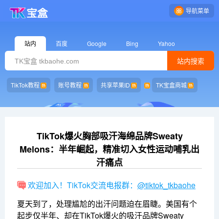
导航菜单
站内
百度
Google
Bing
Yahoo
站内搜索
TikTok教程
账号教程
共享苹果ID
TK宝盒商城
TikTok爆火胸部吸汗海绵品牌Sweaty
Melons：半年崛起，精准切入女性运动哺乳出
汗痛点
欢迎加入！TikTok交流电报群：
@tiktok_tkbaohe
夏天到了，处理尴尬的出汗问题迫在眉睫。美国有个
起步仅半年、却在TikTok爆火的吸汗品牌Sweaty