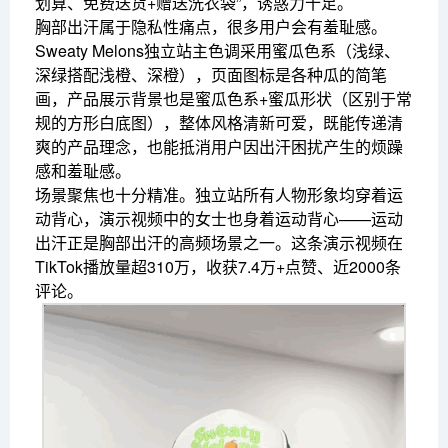
划算、免费送货+赠送洗衣袋”，诱惑力十足。
胸部出汗属于隐私性痛点，很多用户会有羞耻感。
Sweaty Melons独立站主色调采用蜜瓜色系（浅绿、
深绿搭配浅橙、深橙），页面图标是各种瓜的简笔
画，产品展示背景也是蜜瓜色系+蜜瓜形状（区别于常
规的方形白底图），整体风格清新可爱，既能传递清
爽的产品理念，也能抵消用户因出汗困扰产生的烦躁
感和羞耻感。
场景聚焦也十分精准。独立站所有人物形象均穿着运
动背心，演示视频中的女士也身着运动背心——运动
出汗正是胸部出汗的高频场景之一。这条演示视频在
TikTok播放量超310万，收获7.4万+点赞、近2000条
评论。