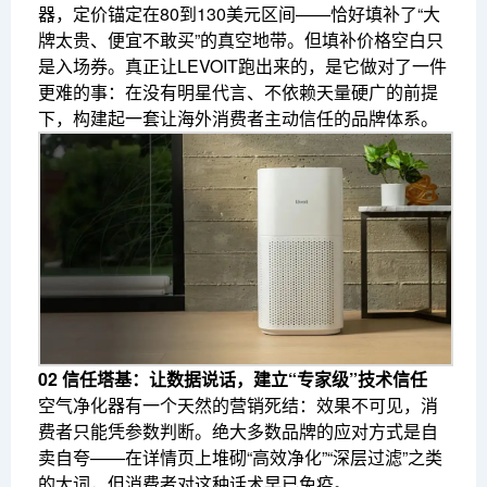
器，定价锚定在80到130美元区间——恰好填补了“大
牌太贵、便宜不敢买”的真空地带。但填补价格空白只
是入场券。真正让LEVOIT跑出来的，是它做对了一件
更难的事：在没有明星代言、不依赖天量硬广的前提
下，构建起一套让海外消费者主动信任的品牌体系。
02 信任塔基：让数据说话，建立“专家级”技术信任
空气净化器有一个天然的营销死结：效果不可见，消
费者只能凭参数判断。绝大多数品牌的应对方式是自
卖自夸——在详情页上堆砌“高效净化”“深层过滤”之类
的大词，但消费者对这种话术早已免疫。