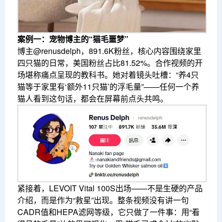
案例一：宠物博主的“猫毛噩梦”
博主@renusdelph，891.6K粉丝，核心内容围绕家里
四只猫的日常，美国粉丝占比81.52%。合作视频的开
场堪称痛点呈现的教科书。她对着镜头吐槽：“养4只
猫等于家里有‘额外11只猫’的浮毛量”——任何一个养
猫人看到这句话，都会在屏幕前点头共鸣。
紧接着，LEVOIT Vital 100S出场——不是生硬的产品
介绍，而是作为“救星”出现。整条视频没有讲一句
CADR值和HEPA滤网等级，它只做了一件事：用“看