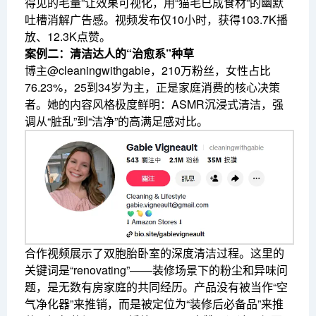
得见的毛量”让效果可视化，用“猫毛已成食材”的幽默
吐槽消解广告感。视频发布仅10小时，获得103.7K播
放、12.3K点赞。
案例二：清洁达人的“治愈系”种草
博主@cleaningwithgabie，210万粉丝，女性占比
76.23%，25到34岁为主，正是家庭消费的核心决策
者。她的内容风格极度鲜明：ASMR沉浸式清洁，强
调从“脏乱”到“洁净”的高满足感对比。
合作视频展示了双胞胎卧室的深度清洁过程。这里的
关键词是“renovating”——装修场景下的粉尘和异味问
题，是无数有房家庭的共同经历。产品没有被当作“空
气净化器”来推销，而是被定位为“装修后必备品”来推