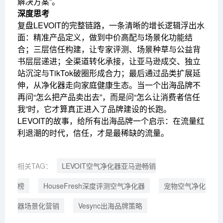
解决方案”。
深度思考
复盘LEVOIT的完整链路，一条清晰的增长逻辑浮出水
面：精准产品定义，做到中价高配与场景化功能结
合；三层信任构建，让专家评测、场景种草与公益背
书层层递进；全渠道转化承接，让亚马逊成交、独立
站沉淀与TikTok破圈形成合力；最后通过品类扩展延
伸，从净化器走向家庭健康生态。当一个出海品牌不
再问“怎么把产品卖出去”，而是问“怎么让消费者信任
我”时，它才算真正进入了品牌建设的长跑。
LEVOIT的故事，给所有出海品牌一个启示：在流量红
利退潮的时代，信任，才是最稀缺的流量。
相关TAG：
LEVOIT空气净化器亚马逊畅销
榜
HouseFresh深度评测空气净化器
宠物空气净化
器场景化营销
Vesync出海品牌策略