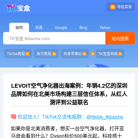
导航菜单
站内
百度
Google
Bing
Yahoo
站内搜索
TikTok教程
账号教程
共享苹果ID
TK宝盒商城
LEVOIT空气净化器出海案例：年销4.2亿的深圳
品牌如何在北美市场构建三层信任体系，从红人
测评到公益联名
欢迎加入！TikTok交流电报群：
@tiktok_tkbaohe
如果你是北美消费者，想买一台空气净化器，打开亚
马逊会看到什么？Dyson标价500美元起，科技感十