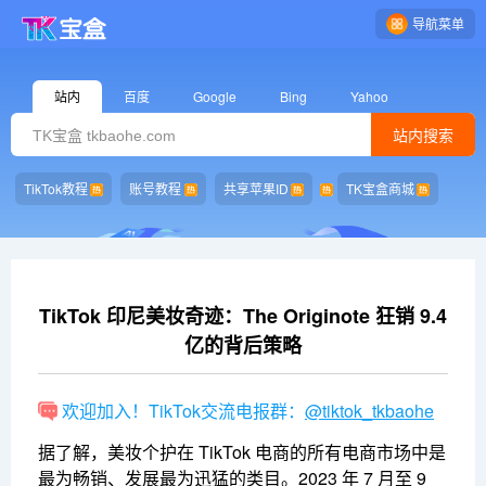
导航菜单
站内
百度
Google
Bing
Yahoo
站内搜索
TikTok教程
账号教程
共享苹果ID
TK宝盒商城
TikTok 印尼美妆奇迹：The Originote 狂销 9.4
亿的背后策略
欢迎加入！TikTok交流电报群：
@tiktok_tkbaohe
据了解，美妆个护在 TikTok 电商的所有电商市场中是
最为畅销、发展最为迅猛的类目。2023 年 7 月至 9