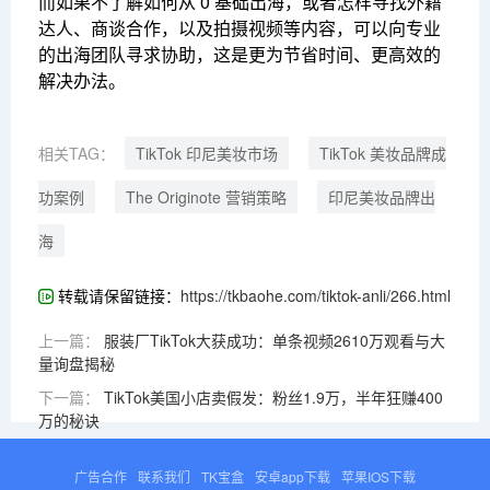
而如果不了解如何从 0 基础出海，或者怎样寻找外籍
达人、商谈合作，以及拍摄视频等内容，可以向专业
的出海团队寻求协助，这是更为节省时间、更高效的
解决办法。
相关TAG：
TikTok 印尼美妆市场
TikTok 美妆品牌成
功案例
The Originote 营销策略
印尼美妆品牌出
海
转载请保留链接：
https://tkbaohe.com/tiktok-anli/266.html
上一篇：
服装厂TikTok大获成功：单条视频2610万观看与大
量询盘揭秘
下一篇：
TikTok美国小店卖假发：粉丝1.9万，半年狂赚400
万的秘诀
广告合作
联系我们
TK宝盒
安卓app下载
苹果IOS下载