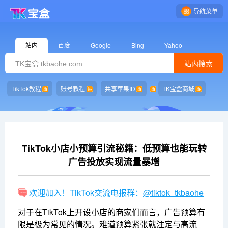
导航菜单
站内
百度
Google
Bing
Yahoo
站内搜索
TikTok教程
账号教程
共享苹果ID
TK宝盒商城
TikTok小店小预算引流秘籍：低预算也能玩转
广告投放实现流量暴增
欢迎加入！TikTok交流电报群：
@tiktok_tkbaohe
对于在TikTok上开设小店的商家们而言，广告预算有
限是极为常见的情况。难道预算紧张就注定与高流