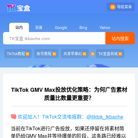
导航菜单
站内
百度
Google
Bing
Yahoo
站内搜索
TikTok教程
账号教程
共享苹果ID
TK宝盒商城
TikTok GMV Max投放优化策略：为何广告素材
质量比数量更重要？
欢迎加入！TikTok交流电报群：
@tiktok_tkbaohe
当前在TikTok进行广告投放，如果还停留在将素材简
单扔给GMV Max并等待爆单的阶段，这条路已经难以