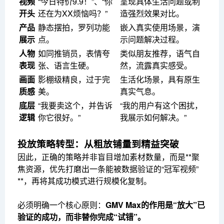
视频
“今日特价9.9！”、“你
呈现具体生活问题或制
开头
还在为XX烦恼吗？”
造强烈效果对比。
产品
静态摆拍，罗列功能
嵌入真实使用场景，演
展示
点。
示问题解决过程。
人物
如同推销员，表情夸
类似朋友推荐，语气自
表现
张、语言生硬。
然，流露真实感受。
画面
影棚级精良，过于完
生活化场景，具有原生
质感
美。
真实气息。
底层
“我要卖这个，并告诉
“我的用户有这个困扰，
逻辑
你它很好。”
我展示如何解决。”
投放策略转型：从粗放铺量到精益突破
因此，正确的策略并非盲目增加素材数量，而是**聚
焦资源，优先打磨出一条能被数据验证的“冠军视频”
**，再将其成功模式进行规模化复制。
必须明确一个核心原则：
GMV Max的作用是“放大”已
验证的成功，而非替你完成“试错”。