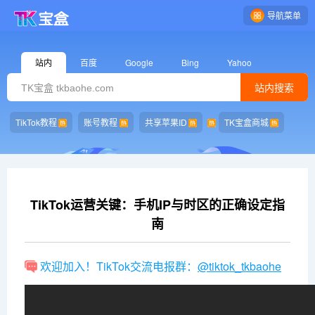
导航菜单
站内
百度
Google
Bing
Yahoo
站内搜索
TikTok教程
账号教程
共享苹果ID
TK宝盒商城
TikTok运营关键：手机IP与时区的正确设定指
南
欢迎加入！TikTok交流电报群：
@tiktok_tkbaohe