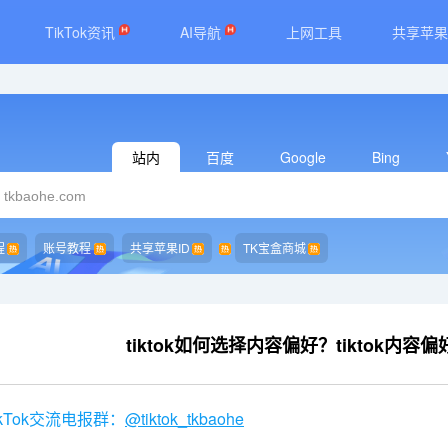
TikTok资讯
AI导航
上网工具
共享苹果
站内
百度
Google
Bing
程
账号教程
共享苹果ID
TK宝盒商城
tiktok如何选择内容偏好？tiktok内容
kTok交流电报群：
@tiktok_tkbaohe