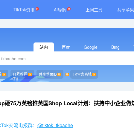
TikTok资讯
AI导航
上网工具
共享苹果
站内
百度
Google
Bing
程
账号教程
共享苹果ID
TK宝盒商城
 Shop砸75万英镑推英国Shop Local计划：扶持中小
kTok交流电报群：
@tiktok_tkbaohe