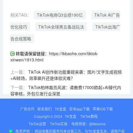
相关TAG：
TikTok电商Q3业绩190亿
TikTok AI广告
优化技巧
TikTok全球黑五备战玩法
TikTok出海广
告合规策略
转载请保留链接：
https://tkbaohe.com/tiktok-
xinwen/1913.html
上一篇：
TikTok AI创作新功能重磅来袭：图片/文字生成视频
+AI转场，效率飙升还是体验灾难？
下一篇：
TikTok柏林裁员风波：遣散费17000欧起+AI替代内
容审核，外包引发行业深思
广告合作
联系我们
TK宝盒
安卓app下载
苹果IOS下载
Copyright © 2024
TK宝盒
TikTok教程
TikTok运营
TikTok实操
电报频道：@tkbaohe
免责声明
：网站收集的服务均来自第三方，与TK宝盒无关，请用户自