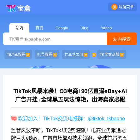
导航菜单
站内
百度
Google
Bing
Yahoo
站内搜索
TikTok教程
账号教程
共享苹果ID
TK宝盒商城
TikTok风暴来袭！Q3电商190亿直逼eBay+AI
广告开挂+全球黑五玩法惊艳，出海卖家必跟
欢迎加入！TikTok交流电报群：
@tiktok_tkbaohe
监管风波不断，TikTok却逆势狂飙！电商业务紧追老
牌巨头eBay，广告市场靠AI技术领跑，全球首届黑五