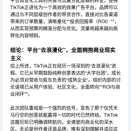
平台商业化工具的完善与流量分配逻辑的转变，使得
TikTok正进化为一个高效的效果广告平台。品牌可以
通过与不同层级创作者的带货合作，直接对比各渠道
带来的订单数量，清晰量化**投资回报率（ROI）**，
从而实现预算的精准分配与优化。流量将越来越向高
转化内容倾斜。
结论：平台“去浪漫化”，全面拥抱商业现实
主义
综上所述，TikTok正在经历一场深刻的“去浪漫化”进
程。它已从早期鼓励纯粹创意表达的“大学社团”，成长
为必须对营收与股东负责的“成熟企业”。组织内部的讨
论语境已从用户体验、社区文化，全面转向**ROI与商
业闭环**。
此次团队重组是一个强烈的信号，宣告了那个仅凭天
马行空的创意就能赢得一切的时代已然终结。TikTok
这艘巨轮已明确调转航向，全速驶向商业化的深水
区。无论是创作者还是品牌，唯有深刻理解并适应这