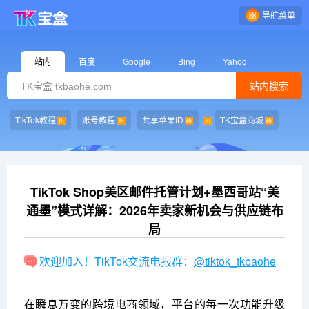
导航菜单
站内
百度
Google
Bing
Yahoo
站内搜索
TikTok教程
账号教程
共享苹果ID
TK宝盒商城
TikTok Shop美区邮件托管计划+墨西哥站“美
通墨”模式详解：2026年卖家新机会与供应链布
局
欢迎加入！TikTok交流电报群：
@tiktok_tkbaohe
在瞬息万变的跨境电商领域，平台的每一次功能升级