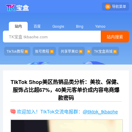
导航菜单
站内
百度
Google
Bing
Yahoo
站内搜索
TikTok教程
账号教程
共享苹果ID
TK宝盒商城
TikTok Shop美区热销品类分析：美妆、保健、
服饰占比超67%，40美元客单价成内容电商爆
款密码
欢迎加入！TikTok交流电报群：
@tiktok_tkbaohe