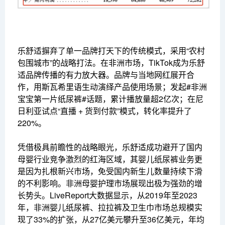
乐舒适摒弃了单一品牌打天下的传统模式，采用“农村
包围城市”的战略打法。在非洲市场，TikTok成为乐舒
适品牌传播的有力放大器。品牌与当地网红展开合
作，用斯瓦希里语生动演绎产品使用场景；发起#非洲
宝宝第一片纸尿裤#话题，累计播放量超2亿次；在尼
日利亚试点“直播 + 货到付款”模式，转化率提升了
220%。
凭借极具前瞻性的战略眼光，乐舒适成功避开了国内
母婴行业竞争激烈的红海区域，其婴儿纸尿裤业务更
是因为扎根新兴市场，免受国内新生儿数量持续下滑
的不利影响。非洲母婴护理市场展现出极为强劲的增
长势头。LiveReport大数据显示，从2019年至2023
年，非洲婴儿纸尿裤、拉拉裤及卫生巾市场总规模实
现了33%的扩张，从27亿美元攀升至36亿美元，年均