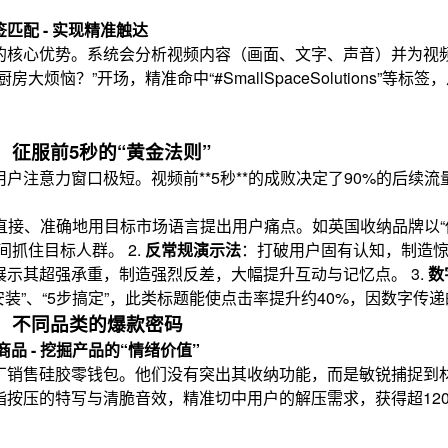
匹配 - 实现精准触达
算法的核心优势。系统会分析视频内容（画面、文字、声音）并为视
房大烦恼？”开场，精准命中“#SmallSpaceSolutions”
：征服前5秒的“黄金法则”
户注意力窗口极短。视频前**5秒**的成败决定了90%的后续
直接、准确地用目标市场语言提出用户痛点。如英国收纳品牌以“
间抓住目标人群。 2.
反常规演示法
：打破用户固有认知，制造
展示其超强承重，制造强烈反差，大幅提升互动与记忆点。 3.
数
安装”、“5步搞定”，此类标题能使点击率提升约40%，因数字
：不同品类的爆款密码
品 - 挖掘产品的“情绪价值”
销售硅胶零钱包。他们没有突出其收纳功能，而是敏锐捕捉到材质
指按压的特写与清脆音效，精准切中用户的解压需求，获得超12