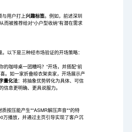
频与用户打上
兴趣标签
。例如，前述深圳
等标签，从而被推荐给对“小户型收纳”有潜在需求
流量。以下是三种经市场验证的开场策略：
你的咖啡桌一团糟吗？”开场，并搭配“前
惊喜。如一家折叠晾衣架卖家，开场展示产
字量化法
：将抽象优势转化为具体、可信
传递的信息更明确、更具说服力。
按压能产生**ASMR解压声音**的特
00万播放，并通过主页引导实现了客户沉