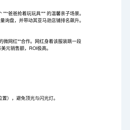
“爸爸抢着玩玩具”** 的温馨亲子场景。
大量询盘，并带动其亚马逊店铺排名飙升。
的微网红**合作。网红身着该服装跳一段
美元销售额，ROI极高。
窗位置），避免顶光与闪光灯。