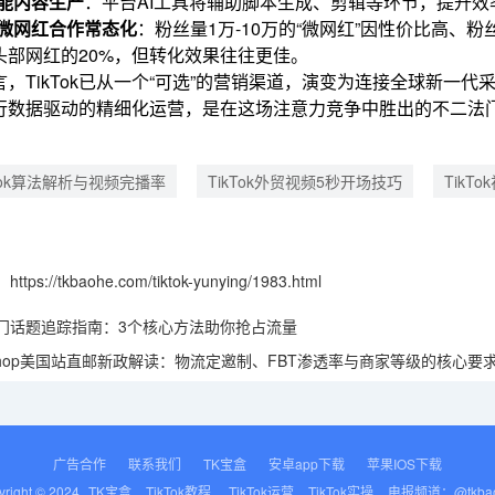
赋能内容生产
：平台AI工具将辅助脚本生成、剪辑等环节，提升效
微网红合作常态化
：粉丝量1万-10万的“微网红”因性价比高、
头部网红的20%，但转化效果往往更佳。
，TikTok已从一个“可选”的营销渠道，演变为连接全球新一代
行数据驱动的精细化运营，是在这场注意力竞争中胜出的不二法
kTok算法解析与视频完播率
TikTok外贸视频5秒开场技巧
Tik
：
https://tkbaohe.com/tiktok-yunying/1983.html
ok热门话题追踪指南：3个核心方法助你抢占流量
k Shop美国站直邮新政解读：物流定邀制、FBT渗透率与商家等级的核心要
广告合作
联系我们
TK宝盒
安卓app下载
苹果IOS下载
yright © 2024
TK宝盒
TikTok教程
TikTok运营
TikTok实操
电报频道：@tkba