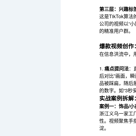
第三层：兴趣标签
这是TikTok
公司的视频以“小厨
的精准用户群。
爆款视频创作
在信息洪流中，用
1.
痛点提问法
：
后对比”画面，瞬
品被踩扁，随后
的数字。如“3秒
实战案例拆解
案例一：饰品/小商
浙江义乌一家工厂
性。视频聚焦手
淀。