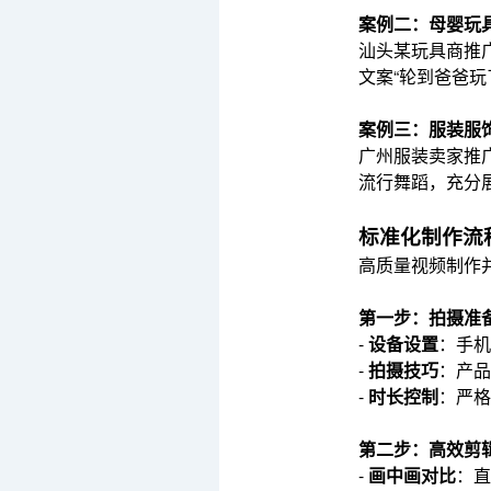
案例二：母婴玩具
汕头某玩具商推广
文案“轮到爸爸
案例三：服装服饰
广州服装卖家推
流行舞蹈，充分展
标准化制作流
高质量视频制作
第一步：拍摄准
-
设备设置
：手机
-
拍摄技巧
：产品
-
时长控制
：严格
第二步：高效剪
-
画中画对比
：直