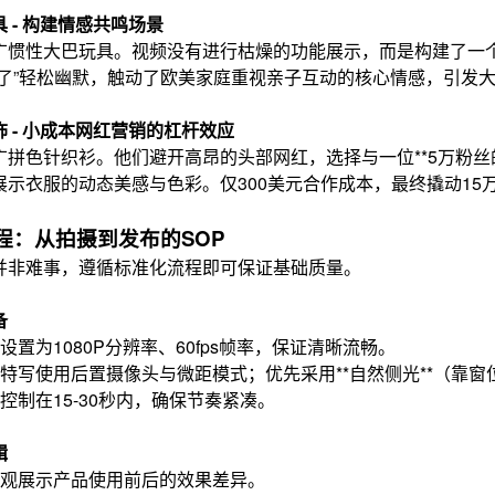
 - 构建情感共鸣场景
惯性大巴玩具。视频没有进行枯燥的功能展示，而是构建了一个 **
玩了”轻松幽默，触动了欧美家庭重视亲子互动的核心情感，引发
 - 小成本网红营销的杠杆效应
广拼色针织衫。他们避开高昂的头部网红，选择与一位**5万粉丝
示衣服的动态美感与色彩。仅300美元合作成本，最终撬动15万
程：从拍摄到发布的SOP
并非难事，遵循标准化流程即可保证基础质量。
备
设置为1080P分辨率、60fps帧率，保证清晰流畅。
特写使用后置摄像头与微距模式；优先采用**自然侧光**（靠
控制在15-30秒内，确保节奏紧凑。
辑
观展示产品使用前后的效果差异。