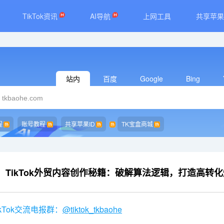
TikTok资讯
AI导航
上网工具
共享苹果
站内
百度
Google
Bing
程
账号教程
共享苹果ID
TK宝盒商城
TikTok外贸内容创作秘籍：破解算法逻辑，打造高转
kTok交流电报群：
@tiktok_tkbaohe