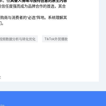
率。但
具备人情味与独特创意的原生内容
粉丝信任度强而成为品牌合作的首选，其合
采购商与消费者的“必选”阵地。系统理解其
门。
Tok视频数据分析与转化优化
TikTok外贸爆款
求
ohe