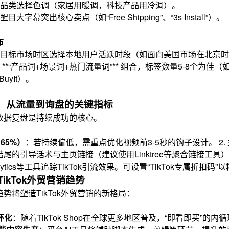
品类选择色调（家居用暖调，科技产品用冷调）。
目大字幕突出核心卖点（如“Free Shipping”、“3s Install”）。
布
目标市场时区选择本地用户活跃时段（如面向美国市场在北京时间20:
**“产品词+场景词+热门流量词”** 组合，标签数量5-8个为佳（如 #Kitc
eBuyIt）。
：从流量到询盘的关键指标
数据复盘是持续成功的核心。
65%）
：若持续偏低，需重点优化视频前3-5秒的钩子设计。 2.
尾的引导话术与主页链接（建议使用Linktree等聚合链接工具）
Analytics等工具追踪TikTok引流效果。可设置“TikTok专属
TikTok外贸营销趋势
势将塑造TikTok外贸营销的新格局：
环化
：随着TikTok Shop在全球更多地区普及，“即看即买”