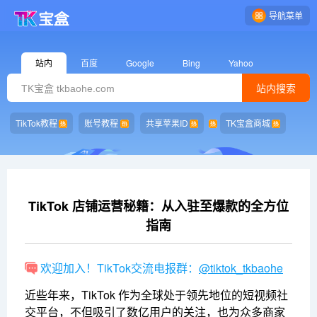
导航菜单
站内
百度
Google
Bing
Yahoo
站内搜索
TikTok教程
账号教程
共享苹果ID
TK宝盒商城
TikTok 店铺运营秘籍：从入驻至爆款的全方位
指南
欢迎加入！TikTok交流电报群：
@tiktok_tkbaohe
近些年来，TikTok 作为全球处于领先地位的短视频社
交平台，不但吸引了数亿用户的关注，也为众多商家