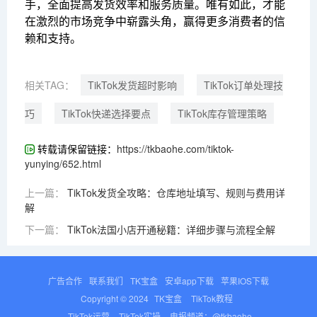
手，全面提高发货效率和服务质量。唯有如此，才能
在激烈的市场竞争中崭露头角，赢得更多消费者的信
赖和支持。
相关TAG：
TikTok发货超时影响
TikTok订单处理技
巧
TikTok快递选择要点
TikTok库存管理策略
转载请保留链接：
https://tkbaohe.com/tiktok-
yunying/652.html
上一篇：
TikTok发货全攻略：仓库地址填写、规则与费用详
解
下一篇：
TikTok法国小店开通秘籍：详细步骤与流程全解
广告合作
联系我们
TK宝盒
安卓app下载
苹果IOS下载
Copyright © 2024
TK宝盒
TikTok教程
TikTok运营
TikTok实操
电报频道：@tkbaohe