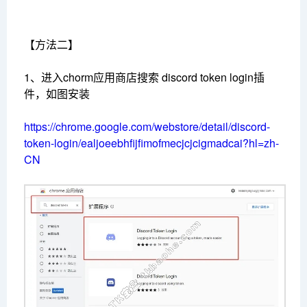
【方法二】
1、进入chorm应用商店搜索 discord token login插
件，如图安装
https://chrome.google.com/webstore/detail/discord-
token-login/ealjoeebhfijfimofmecjcjcigmadcai?hl=zh-
CN