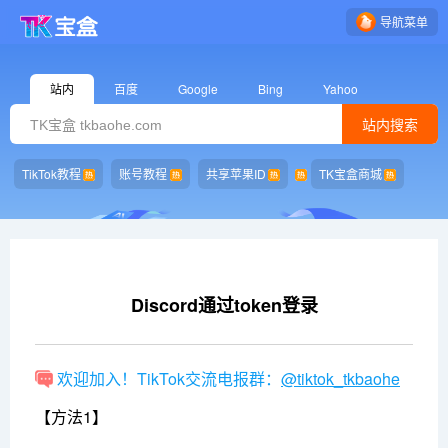
导航菜单
站内
百度
Google
Bing
Yahoo
站内搜索
TikTok教程
账号教程
共享苹果ID
TK宝盒商城
Discord通过token登录
欢迎加入！TikTok交流电报群：
@tiktok_tkbaohe
【方法1】