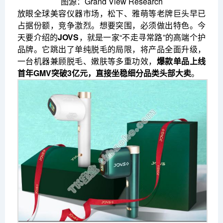
图源：Grand View Research
放眼全球美容仪器市场，松下、雅萌等老牌巨头早已
占据份额，竞争激烈。想要突围，必须做出特色。今
天要介绍的
JOVS
，就是一家“不走寻常路”的高端个护
品牌。它跳出了单纯脱毛的局限，将产品全面升级，
一台机器兼顾脱毛、嫩肤等多重功效，
爆款单品上线
首年GMV突破3亿元，直接坐稳细分品类头部大卖
。