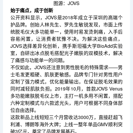
图源：JOVS
始于痛点，成于创新
公开资料显示，JOVS是2018年成立于深圳的高端个
护品牌。创始人林先生、罗先生敏锐发现，市面上传
统脱毛仪大多功能单一，使用时易发烫刺痛，入手后
容易闲置，让消费者犹豫不决。为解决这些痛点，
JOVS选择差异化创新，携手斯坦福大学BioAdd实验
室，自研出冰点脱毛搭配光子嫩肤的双模技术，解决
了痛感与功能单一的问题。
不仅如此，JOVS还注意到男性脱毛的特殊需求——男
士毛发更粗硬、肌肤更敏感。品牌专门针对男性用户
定制了强力模式，优化能量输出，在保证脱毛效果的
同时减轻肌肤负担。2019年10月，首款JOVS Venus
多功能嫩肤脱毛仪上市，主打一机多用不闲置，搭配
六种定制模式与六款滤光头，用户可根据不同身体部
位自由选择。
这款新品上线短短三个月营收达3000万，直接赶超飞
利浦、博朗等海外大牌；上线一整年单品GMV顺利突
破3亿元，奠定了品牌发展基石。