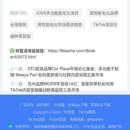
相关TAG：
JOVS多功能脱毛仪测评
家用脱毛仪品牌
出海案例
男性脱毛仪市场需求趋势
TikTok美容仪
器种草营销
转载请保留链接：
https://tkbaohe.com/tiktok-
anli/2072.html
上一篇：
DTC厨具品牌Our Place年销近亿美金：多功能不粘
锅“Always Pan”如何靠颜值与社群内容突围北美市场
下一篇：
苏州品牌WORX年营收14亿：智能割草机如何用
TikTok内容营销撬动欧美庭院工具市场
广告合作
联系我们
TK宝盒
安卓app下载
苹果IOS下载
Copyright © 2024
TK宝盒
TikTok教程
TikTok运营
TikTok实操
电报频道：@tkbaohe
免责声明
：网站收集的服务均来自第三方，与TK宝盒无关，请用户自