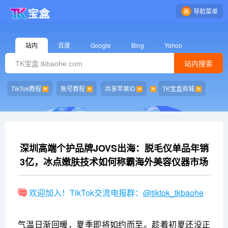
导航菜单
站内
百度
Google
Bing
Yahoo
站内搜索
TikTok教程
账号教程
共享苹果ID
TK宝盒商城
深圳高端个护品牌JOVS出海：脱毛仪单品年销
3亿，冰点嫩肤技术如何称霸海外美容仪器市场
欢迎加入！TikTok交流电报群：
@tiktok_tkbaohe
气温日渐回暖，夏季即将如约而至。趁着初夏还没正