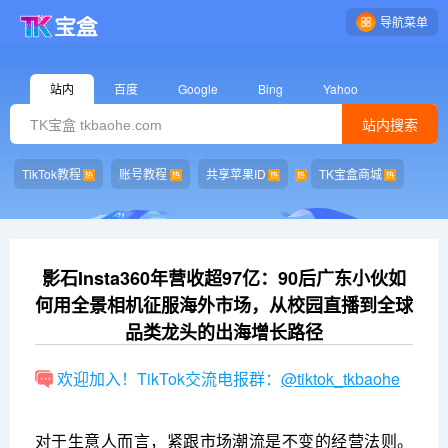
导航菜单
站内
百度
Google
Bing
Yahoo
站内搜索
TikTok教程
账号教程
共享苹果ID
TK宝盒商城
影石Insta360年营收超97亿：90后广东小伙如
何用全景相机征服海外市场，从校园直播到全球
品类龙头的出海增长路径
欢迎加入！TikTok交流电报群：
@tiktok_tkbaohe
对于生意人而言，紧跟市场潮流是不变的经营法则。