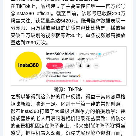
在TikTok上，品牌建立了主要宣传阵地——官方账号
@insta360_official。截至目前，该账号已收获230万
粉丝关注、获赞量高达5420万。账号整体数据表现十
分亮眼：百万播放量级的优质内容比比皆是，播放量
突破千万级别的视频就有近30个，单条视频最高播放
量达到7990万次。
图源：TikTok
之所以能得到这么好的用户反馈，得益于其内容风格
趣味新颖、脑洞十足。区别于千篇一律的常规创意，
影石Insta360打造了大量极具想象力的拍摄场景：装
扮成蜜蜂的老人用嘴叼着相机记录花丛景致；将防水
的全景相机固定在鸭子身上，带来独特的“鸭子船”乘坐
感受；把相机置入深海，沉浸式展现鲸鱼遨游画面；