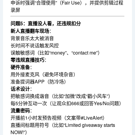
申诉时强调“合理使用”（Fair Use），并提供剪辑过程
录屏
问题5：直播没人看，还违规扣分
新人直播翻车现场
：
背景音乐太大被消音
长时间不说话触发风控
误触敏感词（比如“money”、“contact me”）
零违规直播技巧
：
硬件准备
：
用外接麦克风（避免环境杂音）
准备提词器APP（防冷场）
话术设计
：
把敏感词换成谐音（比如“加微”改成“戳小风车”）
每5分钟互动一次（让观众扣666或回答Yes/No问题）
流量密码
：
开播前1小时发预告视频（文案带#LiveAlert）
直播间标题用符号（比如“Limited giveaway starts
NOW!”）