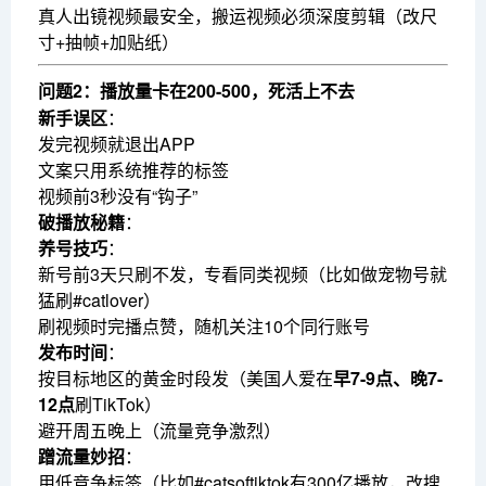
真人出镜视频最安全，搬运视频必须深度剪辑（改尺
寸+抽帧+加贴纸）
问题2：播放量卡在200-500，死活上不去
新手误区
：
发完视频就退出APP
文案只用系统推荐的标签
视频前3秒没有“钩子”
破播放秘籍
：
养号技巧
：
新号前3天只刷不发，专看同类视频（比如做宠物号就
猛刷#catlover）
刷视频时完播点赞，随机关注10个同行账号
发布时间
：
按目标地区的黄金时段发（美国人爱在
早7-9点、晚7-
12点
刷TikTok）
避开周五晚上（流量竞争激烈）
蹭流量妙招
：
用低竞争标签（比如#catsoftiktok有300亿播放，改搜