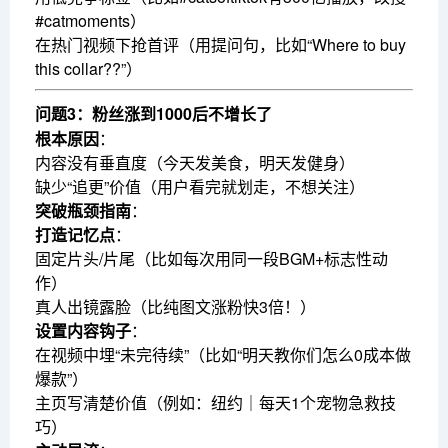
#catmoments）
在热门视频下抢首评（用提问句，比如“Where to buy
this collar??”）
问题3：粉丝涨到1000后不增长了
根本原因
：
内容没有垂直度（今天发美食，明天发健身）
缺少“追更”价值（用户看完就划走，不想关注）
突破瓶颈指南
：
打造记忆点
：
固定片头/片尾（比如每次用同一段BGM+标志性动
作）
真人出镜露脸（比纯图文涨粉快3倍！）
设置内容钩子
：
在视频中埋“未完待续”（比如“明天教你们怎么0成本做
爆款”）
主页写清楚价值（例如：纽约｜每天1个宠物急救技
巧）