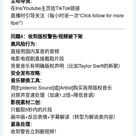
主动导流
：
在Ins/Youtube主页挂TikTok链接
直播时引导关注（每小时说一次“Click follow for more
tips!”）
问题4：收到版权警告/视频被下架
高风险行为
：
直接用国内某音的音频
电影电视剧直接截取片段
背景音乐有明确版权声明（比如Taylor Swift的新歌）
安全发布攻略
：
音乐替换工具
：
用[Epidemic Sound]或[Artlist]购买商用版权音乐
对原声变速处理（加速1.2倍+降低音调）
影视素材二创
：
只截取5秒内的片段
画中画+反应表情+字幕解读（转型为解说类内容）
紧急处理
：
收到警告立刻删视频！