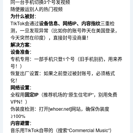
同一台手机切换3个号发视频
随便搬运别人的热门视频
为什么被封
：
TikTok会通过
设备信息、网络IP、内容指纹
三重检
测，一旦发现异常（比如你的账号昨天在美国登录，
今天突然在印度），直接封号没商量！
解决方案
：
设备准备
：
专机专用：一部手机只登1个号（旧手机别扔，用来养
号！）
恢复出厂设置：如果之前登过被封账号，必须格式
化！
网络设置
：
全程用
固定IP
（推荐机场的“原生住宅IP”，别用免费
VPN！）
伪装度检测：打开[whoer.net]网站，确保伪装度
≥100%
内容避雷
：
音乐用TikTok自带的（搜索“Commercial Music”）