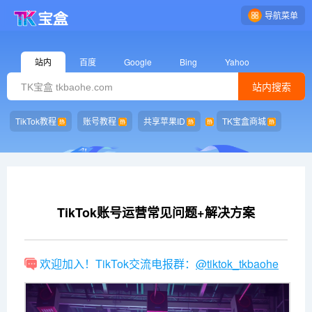
导航菜单
站内
百度
Google
Bing
Yahoo
站内搜索
TikTok教程
账号教程
共享苹果ID
TK宝盒商城
TikTok账号运营常见问题+解决方案
欢迎加入！TikTok交流电报群：
@tiktok_tkbaohe