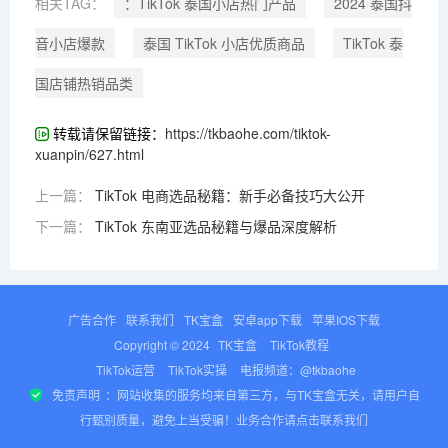
相关TAG：
：TikTok 泰国小店热门产品
2024 泰国抖
音小店爆款
泰国 TikTok 小店优质商品
TikTok 泰
国店铺热销品类
转载请保留链接：
https://tkbaohe.com/tiktok-
xuanpin/627.html
上一篇：
TikTok 电商选品秘籍：新手必备技巧大公开
下一篇：
TikTok 东南亚选品秘籍与爆品深度解析
广告合作
联系我们
TK宝盒
安卓app下载
苹果IOS下载
Copyright © 2024
TK宝盒
TikTok教程
TikTok运营
TikTok实操
电报频道：@tkbaohe
免责声明
：网站收集的服务均来自第三方，与TK宝盒无关，请用户自
行甄别质量，避免上当受骗！业务合作请点击联系我们