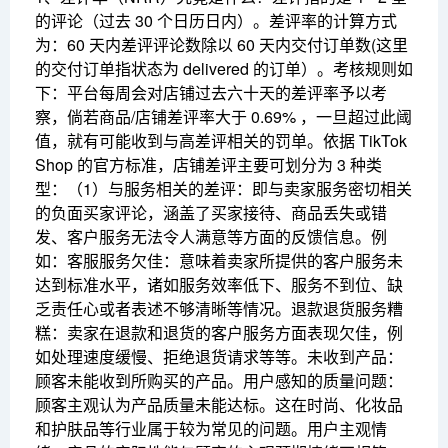
的评论（过去 30 个日历日内）。差评率的计算方式
为：60 天内差评评论数除以 60 天内交付订单数(这里
的交付订单指状态为 delivered 的订单）。
考核规则如
下：平台每周会对店铺过去六十天的差评率予以考
察，倘若商品/店铺差评率大于 0.69% ，一旦超过此阈
值，就有可能收到与高差评相关的罚单。
依据 TikTok
Shop 的官方标准，店铺差评主要可划分为 3 种类
型：
（1）与服务相关的差评：即与卖家服务密切相关
的负面买家评论，涵盖了买家接待、商品丢失或错
发、客户服务无法令人满意等方面的反馈信息。
例
如：
客服服务欠佳：意味着卖家所提供的客户服务未
达到标准水平，诸如服务效率低下、服务不到位、缺
乏责任心或者表述不够清晰等情况。
退款退货服务糟
糕：卖家在退款和退货的客户服务方面表现欠佳，例
如处理速度缓慢、拒绝退货请求等等。
未收到产品：
顾客未能收到所购买的产品。
用户感知的质量问题：
顾客主观认为产品质量未能达标。这在时尚、化妆品
和护肤品等行业属于较为常见的问题。
用户主观情