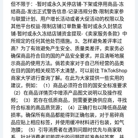
但不限于：-暂时或永久关停店铺-下架或停用商品-冻
结商品-发出正式警告信息-记录违规分数-限制卖家参
与联盟计划、用户增长活动或者大促活动的权限以及
其他平台权益-限制店铺订单数量-暂时或永久封禁店
铺-暂时或永久冻结店铺资金提现-《卖家服务条款》中
所规定的任何其他处罚措施。
3、怎样避免差评率过
高？
为了有效避免产生安全、质量类差评，卖家务必
确保商品符合目的国的产品安全要求，并且清晰地展
示商品的使用方法。倘若卖家对于自己所经营的品类
在目的国的相关规范不太清楚，可以前往 TikTokShop
商家大学进行查询了解。在此为大家提供一些实用的
建议，
例如：
（1）商品必须符合目的国安全标准要求
（2）在商品详情页中增添产品图文说明以及操作视
频；
（3）若存在低质商品，则需要更换供应商，寻找
符合标准的高品质货源；
（4）正确打包以降低商品破
损率。确保所有商品都能得到正确包装，对于易碎商
品应贴上相应标签，并使用缓冲材料进行包装，如气
泡膜；
（5）引导消费者在遇到问题时优先与商家联
系，针对消费者可能提出的问题提前准备好答案，并