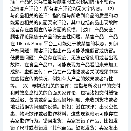
绪：产品的实际性能与顾客的主观预期情绪不相符。
空白客户评论 ：所有客户评论均无文字内容。
（2）
与商品相关的差评：指的是与所收到商品的质量和功
能紧密相关的负面买家评论，其中包括商品出现故障
或者存在虚假宣传等方面的反馈。比如：
产品安全：
顾客评论聚焦于产品的安全性问题。
禁售产品：产品
在 TikTok Shop 平台上可能处于被禁售的状态。
知识
产权问题：顾客评论指出产品可能涉嫌假冒或仿冒。
低质量问题：产品存在瑕疵、无法正常使用或者出现
故障。在食品产品中，可能表现为产品看起来未加工
成熟。
虚假宣传：产品在产品描述或者关联视频中存
在虚假宣传的情况，例如夸大产品的效果或者特性
等。
（3）与物流相关的差评：是指与所收订单的交付
和时效息息相关的负面买家评论，包括诸如交付缓慢
或延迟、包装或商品出现损坏问题、未收到货物或者
地址错误等问题的反馈。
例如：
潜在欺诈：出现空包
裹、物流欺诈或者欺诈材料，这些现象暗示可能存在
卖家欺诈行为。
错误发货：卖家发错了产品，比如发
错了尺寸或者错发了其他商品。
缺货发货：卖家发出