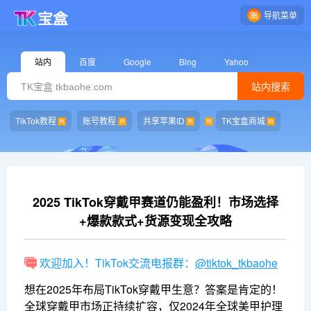
导航菜单
站内
百度
Google
Bing
Yahoo
站内搜索
TikTok教程
账号教程
共享苹果ID
TK宝盒商城
2025 TikTok穿戴甲赛道仍能盈利！市场选择
+爆款款式+货源变现全攻略
欢迎加入！TikTok交流电报群：
@tiktok_tkbaohe
想在2025年布局TikTok穿戴甲生意？答案是肯定的！
全球穿戴甲市场正持续扩容，仅2024年全球美甲护理