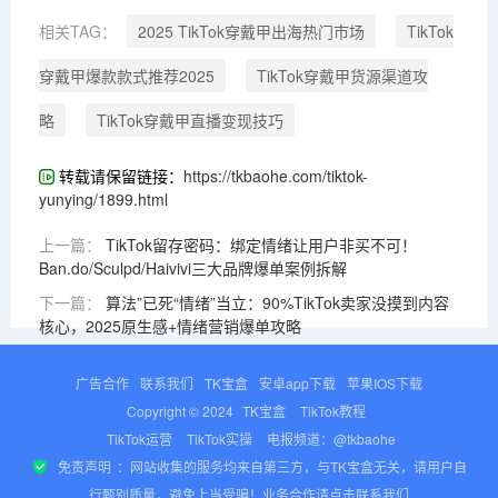
相关TAG：
2025 TikTok穿戴甲出海热门市场
TikTok
穿戴甲爆款款式推荐2025
TikTok穿戴甲货源渠道攻
略
TikTok穿戴甲直播变现技巧
转载请保留链接：
https://tkbaohe.com/tiktok-
yunying/1899.html
上一篇：
TikTok留存密码：绑定情绪让用户非买不可！
Ban.do/Sculpd/Haivivi三大品牌爆单案例拆解
下一篇：
算法”已死“情绪”当立：90%TikTok卖家没摸到内容
核心，2025原生感+情绪营销爆单攻略
广告合作
联系我们
TK宝盒
安卓app下载
苹果IOS下载
Copyright © 2024
TK宝盒
TikTok教程
TikTok运营
TikTok实操
电报频道：@tkbaohe
免责声明
：网站收集的服务均来自第三方，与TK宝盒无关，请用户自
行甄别质量，避免上当受骗！业务合作请点击联系我们