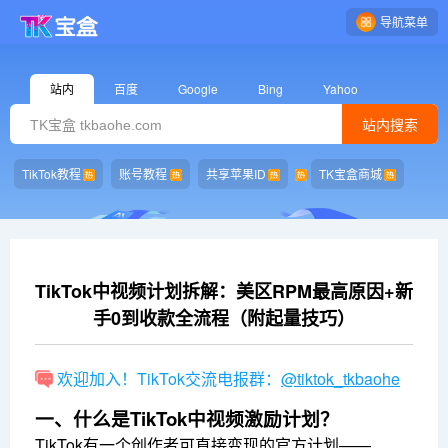
导航菜单
站内
百度
Google
Bing
Yahoo
站内搜索
TikTok教程
账号教程
共享苹果ID
TK宝盒商城
TikTok中视频计划拆解：美区RPM最高原因+新
手0到收款全流程（附起量技巧）
欢迎加入！TikTok交流电报群：
@tiktok_tkbaohe
一、什么是TikTok中视频激励计划？
TikTok有一个创作者可直接变现的官方计划——