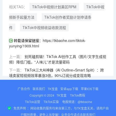
相关TAG：
TikTok中视频计划美区RPM
TikTok中视
频新手起量方法
TikTok创作者奖励计划申请条
件
TikTok中视频收益收款流程
转载请保留链接：
https://tkbaohe.com/tiktok-
yunying/1909.html
上一篇：
别死磕剪辑！TikTok AI创作工具（图片/文字生成视
频）降低门槛，“人味儿”才是流量密码
下一篇：
TikTok三大AI神器（AI Outline+Smart Split）：跨
境卖家短视频效率暴涨3倍，90%订阅分成变现攻略
广告合作
联系我们
TK宝盒
安卓app下载
苹果IOS下载
Copyright © 2024
TK宝盒
TikTok教程
TikTok运营
TikTok实操
电报频道：@tkbaohe
免责声明
：网站收集的服务均来自第三方，与TK宝盒无关，请用户自
行甄别质量，避免上当受骗！业务合作请点击联系我们