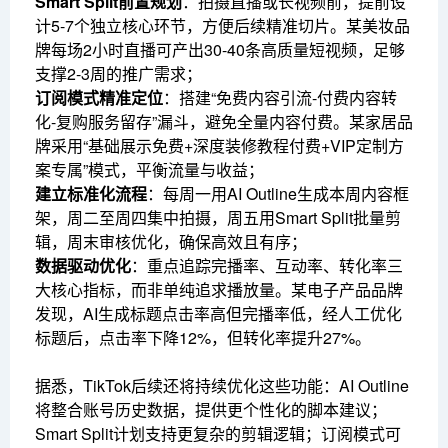
Smart Split前置规划
：拍摄直播或长视频前，提前设
计5-7个独立核心环节，方便后续精准切片。某美妆品
牌每场2小时直播可产出30-40条高质量短视频，足够
支撑2-3周的推广需求；
订阅模式精准定位
：搭建“免费内容引流-付费内容转
化-复购服务留存”漏斗，避免全量内容付费。某家居品
牌采用“基础展示免费+深度装修教程付费+VIP定制方
案专属”模式，平衡流量与收益；
建立标准化流程
：每周一用AI Outline生成本周内容框
架，周二至周四集中拍摄，周五用Smart Split批量剪
辑，周末审核优化，确保高效且有序；
数据驱动优化
：重点追踪完播率、互动率、转化率三
大核心指标，而非单纯追求播放量。某电子产品品牌
发现，AI生成标题点击率高但完播率低，经人工优化
标题后，点击率下降12%，但转化率提升27%。
据悉，TikTok后续还将持续优化这些功能：AI Outline
将整合账号历史数据，提供更个性化的脚本建议；
Smart Split计划支持更复杂的剪辑逻辑；订阅模式可