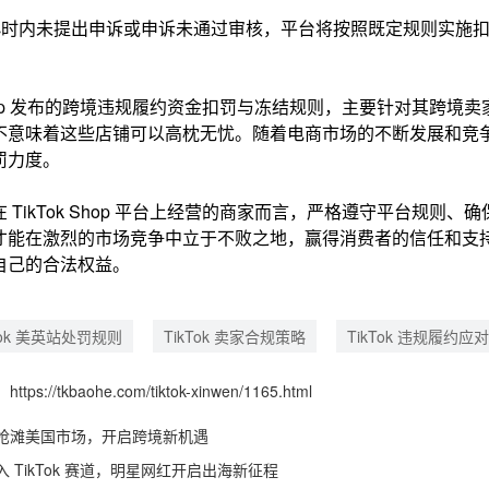
 小时内未提出申诉或申诉未通过审核，平台将按照既定规则实施
 Shop 发布的跨境违规履约资金扣罚与冻结规则，
主要针对其跨境卖家
不意味着这些店铺可以高枕无忧。随着电商市场的不断发展和竞
罚力度。
TikTok Shop 平台上经营的商家而言，
严格遵守平台规则、确
才能在激烈的市场竞争中立于不败之地，赢得消费者的信任和支
自己的合法权益。
Tok 美英站处罚规则
TikTok 卖家合规策略
TikTok 违规履约应对
：
https://tkbaohe.com/tiktok-xinwen/1165.html
抢滩美国市场，开启跨境新机遇
 TikTok 赛道，明星网红开启出海新征程