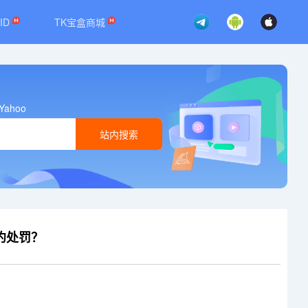
ID
TK宝盒商城
Yahoo
站内搜索
履约处罚？