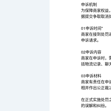
申诉机制
为保障商家权益，T
据提交争取取消
01
申诉时间*
商家在接到处罚
申诉请求。
02
申诉内容
商家在申诉时，
括物流记录、聊
03
申诉材料
商家有责任在申
相并作出公正裁
在正式实施处罚
的误解和纠纷。