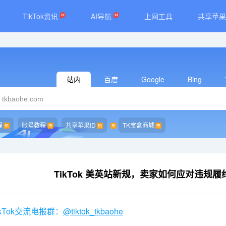
TikTok资讯
AI导航
上网工具
共享苹果
站内
百度
Google
Bing
程
账号教程
共享苹果ID
TK宝盒商城
TikTok 美英站新规，卖家如何应对违规
kTok交流电报群：
@tiktok_tkbaohe