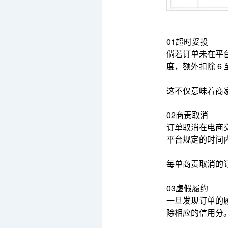
01
超时妥投
倘若订单未在平
度，
额外扣除 6 
这不仅意味着商
02
商责取消
订单取消在电商
平台规定的时间
每单商责取消的
03
虚假履约
一旦发现订单的
除相应的信用分